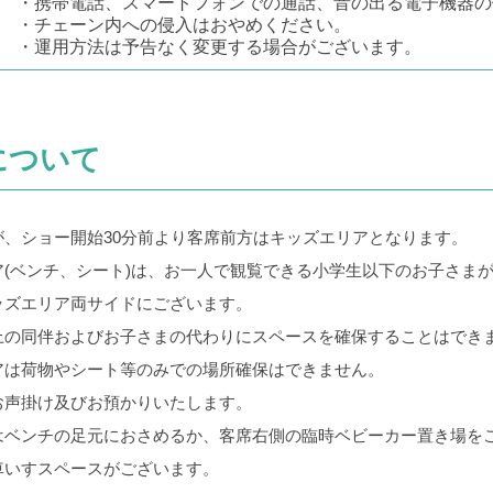
・携帯電話、スマートフォンでの通話、音の出る電子機器の
・チェーン内への侵入はおやめください。
・運用方法は予告なく変更する場合がございます。
について
が、ショー開始30分前より客席前方はキッズエリアとなります。
ア(ベンチ、シート)は、お一人で観覧できる小学生以下のお子さま
ズエリア両サイドにございます。
の同伴およびお子さまの代わりにスペースを確保することはでき
アは荷物やシート等のみでの場所確保はできません。
声掛け及びお預かりいたします。
はベンチの足元におさめるか、客席右側の臨時ベビーカー置き場を
車いすスペースがございます。