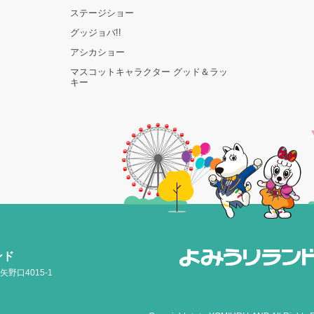
ステージショー
グッジョバ!!
アシカショー
マスコットキャラクター グッド＆ラッ
キー
ンド
矢野口4015-1