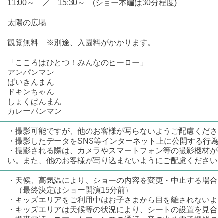
11:00～ ／ 15:30～ (ショー本編は30分程度)
太陽の広場
観覧無料 ※別途、入園料がかかります。
「こころはひとつ！みんなのヒーロー」
アンパンマン
ばいきんまん
ドキンちゃん
しょくぱんまん
カレーパンマン
・撮影可能ですが、他のお客様が写らないようご配慮くださ
・撮影したデータをSNS等インターネット上に公開する行
・撮影される際は、カメラやスマートフォン等の撮影機材が
い。また、他のお客様が写り込まないようにご配慮ください
・天候、高気温により、ショーの内容を変更・中止する場合
（最終決定はショー開演15分前）
・キッズエリアをご利用中はお子さまから目を離されないよ
・キッズエリアは天候等の状況により、シートの設置を見合