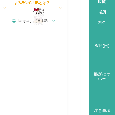
時間
よみランCLUBとは？
場所
料金
8/16(日)
撮影につ
いて
注意事項