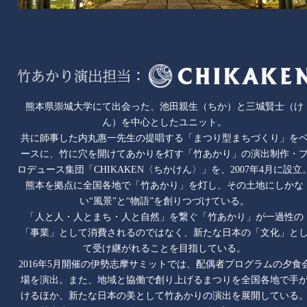
熊本県崇城大学にて出会った、池田親生（ちか）と三城賢士（け
ん）を中心としたユニット。
共に師事した内丸惠一先生の提唱する「まつり型まちづくり」を
ースに、竹に穴を開けてあかりを灯す「竹あかり」の演出制作・
ロデュース集団「CHIKAKEN〈ちかけん〉」を、2007年4月に設立
熊本を拠点に全国各地で「竹あかり」を灯し、その土地にしかな
い“風景”と“物語”を創りつづけている。
「人と人・人とまち・人と自然」を繋ぐ「竹あかり」が一過性の
「事業」として消費されるのではなく、新たな日本の「文化」と
て受け継がれることを目指している。
2016年5月開催の伊勢志摩サミットでは、配偶者プログラムの夕食
場を演出。また、地域と協働で創り上げるまつりを全国各地で手
けるほか、新たな日本の美として竹あかりの演出を展開している