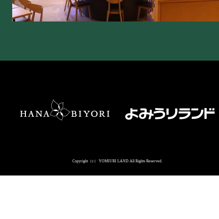
Copyright（c） YOMIURI LAND All Rights Reserved.