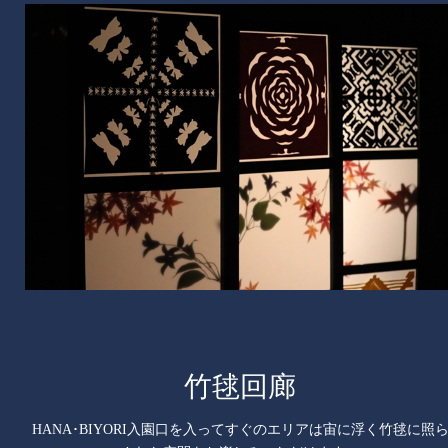
竹毬回廊
HANA･BIYORI入園口を入ってすぐのエリアは宙に浮く竹毬に照