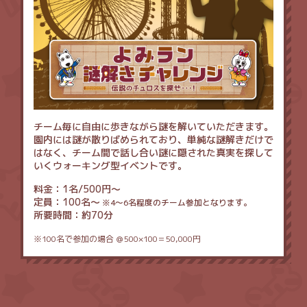
チーム毎に自由に歩きながら謎を解いていただきます。
園内には謎が散りばめられており、単純な謎解きだけで
はなく、チーム間で話し合い謎に隠された真実を探して
いくウォーキング型イベントです。
料金
1名/500円～
定員
100名～
※4～6名程度のチーム参加となります。
所要時間
約70分
100名で参加の場合 ＠500×100＝50,000円