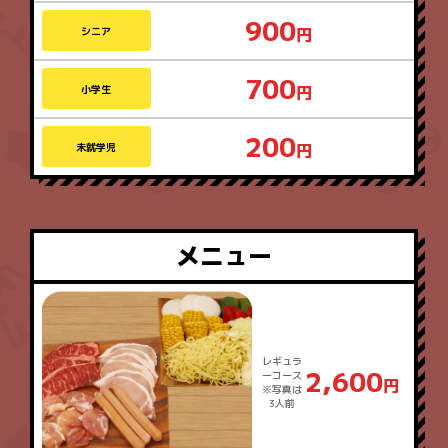
900
シニア
700
小学生
200
未就学児
メニュー
レギュラ
2,600
ーコース
※写真は
3人前