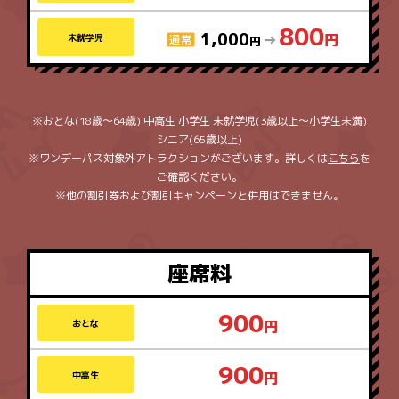
800
1,000
未就学児
おとな(18歳～64歳) 中高生 小学生 未就学児(3歳以上～小学生未満)
シニア(65歳以上)
ワンデーパス対象外アトラクションがございます。詳しくは
こちら
を
ご確認ください。
他の割引券および割引キャンペーンと併用はできません。
座席料
900
おとな
900
中高生