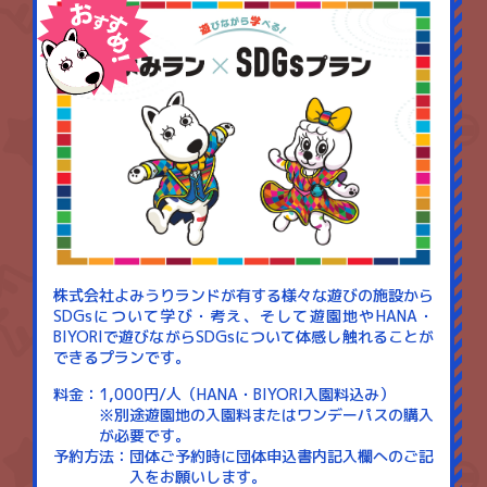
株式会社よみうりランドが有する様々な遊びの施設から
SDGsについて学び・考え、そして遊園地やHANA・
BIYORIで遊びながらSDGsについて体感し触れることが
できるプランです。
料金
1,000円/人（HANA・BIYORI入園料込み）
※別途遊園地の入園料またはワンデーパスの購入
が必要です。
予約方法
団体ご予約時に団体申込書内記入欄へのご記
入をお願いします。