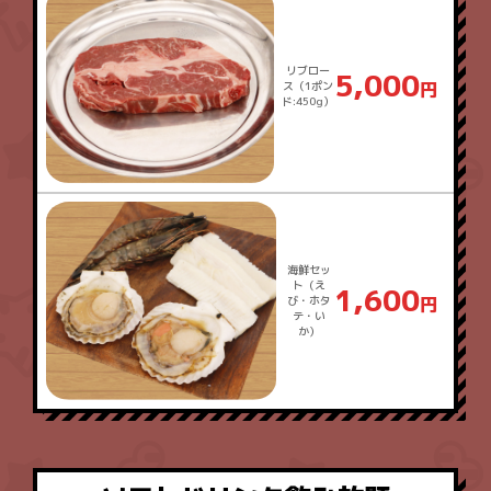
リブロー
5,000
ス（1ポン
ド:450g）
海鮮セッ
ト（え
1,600
び・ホタ
テ・い
か）