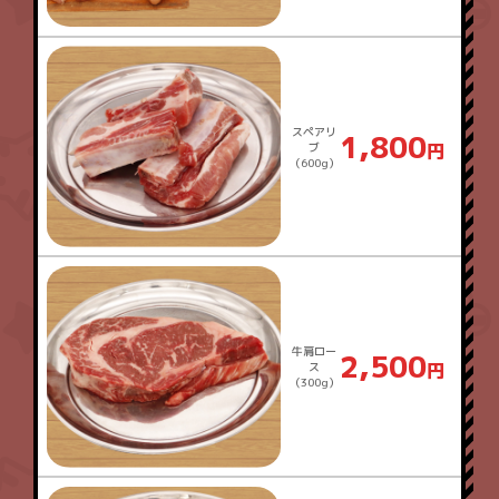
スペアリ
1,800
ブ
（600g）
牛肩ロー
2,500
ス
（300g）