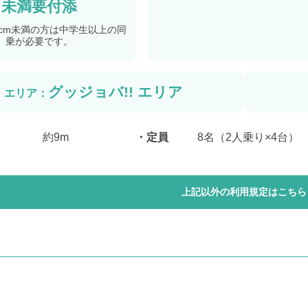
未満要付添
0cm未満の方は中学生以上の同
乗が必要です。
グッジョバ!! エリア
エリア：
約9m
定員
8名（2人乗り×4台）
上記以外の利用規定はこちら