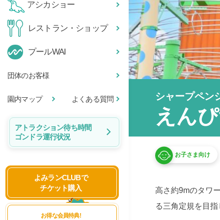
アシカショー
レストラン・ショップ
プールWAI
団体のお客様
シャープペン
園内マップ
よくある質問
えんぴ
アトラクション待ち時間
ゴンドラ運行状況
お子さま向け
よみランCLUBで
チケット購入
高さ約9mのタワ
る三角定規を目指
お得な会員特典!