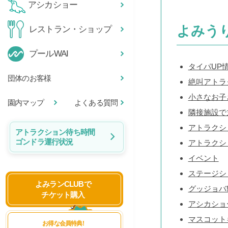
アシカショー
よみう
レストラン・ショップ
プールWAI
タイパUP
団体のお客様
絶叫アトラ
小さなお子
園内マップ
よくある質問
隣接施設で
アトラクシ
アトラクション待ち時間
ゴンドラ運行状況
アトラクシ
イベント
ステージシ
よみランCLUBで
グッジョバ!
チケット購入
アシカショ
マスコット
お得な会員特典!