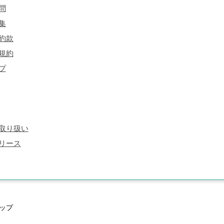
問
集
約款
規約
プ
取り扱い
リース
ップ