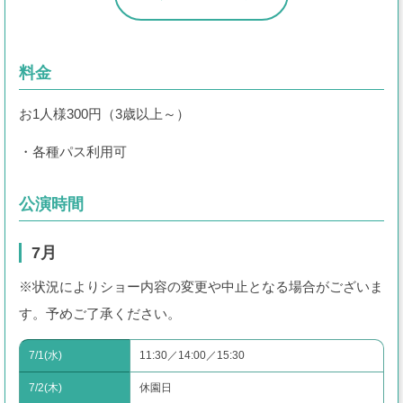
アシカショー
レストラン・ショップ
料金
プールWAI
お1人様300円（3歳以上～）
団体のお客様
・各種パス利用可
園内マップ
よくある質問
公演時間
7月
アトラクション待ち時間
ゴンドラ運行状況
※状況によりショー内容の変更や中止となる場合がございま
す。予めご了承ください。
よみランCLUBで
7/1(水)
11:30／14:00／15:30
チケット購入
7/2(木)
休園日