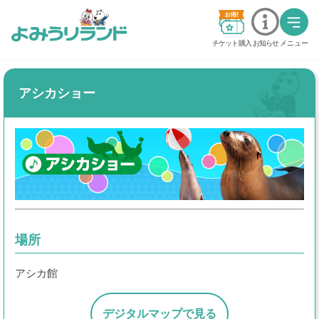
チケット購入
お知らせ
メニュー
料金・チケット
アシカショー
営業時間・カレンダー
交通アクセス
アトラクション
グッジョバ!!
場所
イベント
アシカ館
ステージショー
デジタルマップで見る