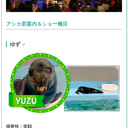
アシカ君案内＆ショー種目
ゆず ♂
得意技：笑顔