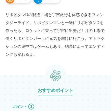
アシカショー
リポビタンDの製造工場と宇宙旅行を体感できるファン
レストラン・ショップ
タジーライド。リポビタンマンと一緒にリポビタンDを
プールWAI
作ったら、ロケットに乗って宇宙に出発だ！月の工場で
働くリポビタンガールに元気を届けに行こう。アトラク
団体のお客様
ションの途中ではゲームもあり、結果によってエンディ
園内マップ
よくある質問
ングも変わるよ。
アトラクション待ち時間
ゴンドラ運行状況
おすすめポイント
よみランCLUBで
チケット購入
1
ポイント