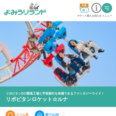
チケット購入
お知らせ
メニュー
料金・チケット
営業時間・カレンダー
交通アクセス
アトラクション
グッジョバ!!
リポビタンDの製造工場と宇宙旅行を体感できるファンタジーライド！
イベント
リポビタンロケット☆ルナ
ステージショー
スリル系
雨でもOK