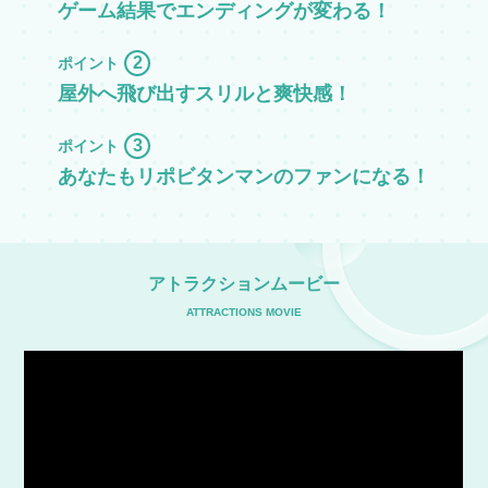
ゲーム結果でエンディングが変わる！
お得な会員特典!
よみランCLUBとは？
2
ポイント
屋外へ飛び出すスリルと爽快感！
3
ポイント
あなたもリポビタンマンのファンになる！
アトラクションムービー
ATTRACTIONS MOVIE