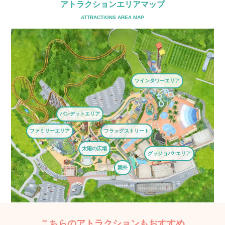
アトラクションエリアマップ
ATTRACTIONS AREA MAP
ツインタワーエリア
バンデットエリア
ファミリーエリア
フラッグストリート
太陽の広場
グッジョバ!!エリア
園外
こちらのアトラクションもおすすめ