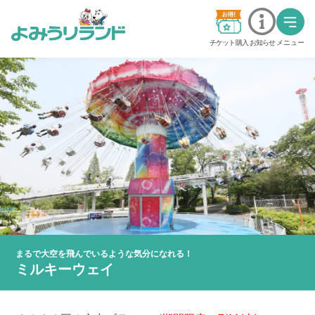
チケット購入
お知らせ
メニュー
料金・チケット
営業時間・カレンダー
交通アクセス
アトラクション
グッジョバ!!
まるで大空を飛んでいるような気分になれる！
イベント
ミルキーウェイ
ステージショー