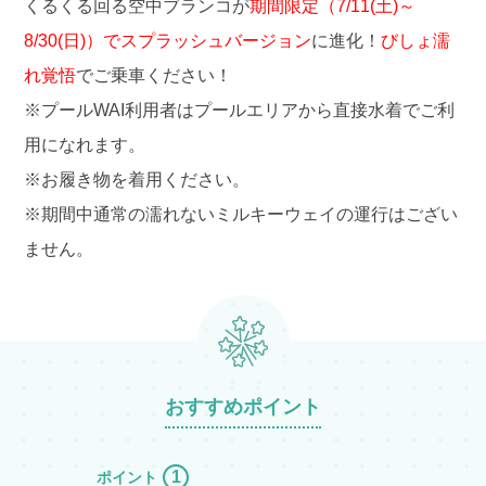
くるくる回る空中ブランコが
期間限定（7/11(土)～
アシカショー
8/30(日)）でスプラッシュバージョン
に進化！
びしょ濡
レストラン・ショップ
れ覚悟
でご乗車ください！
※プールWAI利用者はプールエリアから直接水着でご利
プールWAI
用になれます。
団体のお客様
※お履き物を着用ください。
※期間中通常の濡れないミルキーウェイの運行はござい
園内マップ
よくある質問
ません。
アトラクション待ち時間
ゴンドラ運行状況
おすすめポイント
よみランCLUBで
チケット購入
1
ポイント