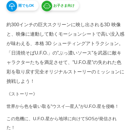
アシカショー
雨でもOK
お子さま向け
レストラン・ショップ
約300インチの巨大スクリーンに映し出される3D 映像
プールWAI
と、映像に連動して動くモーションシートで高い没入感
が味わえる、本格 3D シューティングアトラクション。
団体のお客様
「日清焼そばU.F.O.」の”ぶっ濃いソース”を武器に敵キ
園内マップ
よくある質問
ャラクターたちを満足させて、”U.F.O.星”の失われた色
彩を取り戻す完全オリジナルストーリーのミッションに
挑戦しよう！
アトラクション待ち時間
ゴンドラ運行状況
《ストーリー》
世界から色を吸い取る”ウスイ―星人”が
U
.
F
.
O
.星を侵略！
よみランCLUBで
この危機に
、U.F.O.星から
地球に向けてSOSが発信され
チケット購入
た！