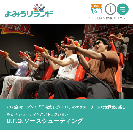
チケット購入
お知らせ
メニュー
料金・チケット
営業時間・カレンダー
交通アクセス
アトラクション
グッジョバ!!
7/17(金)オープン！「日清焼そばU.F.O.」のエクストリームな世界観が楽し
イベント
める3Dシューティングアトラクション！
U.F.O.ソースシューティング
ステージショー