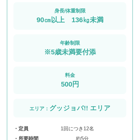
身長/体重制限
90㎝以上 136㎏未満
年齢制限
※5歳未満要付添
料金
500円
グッジョバ!! エリア
エリア：
定員
1回につき12名
所要時間
約5分