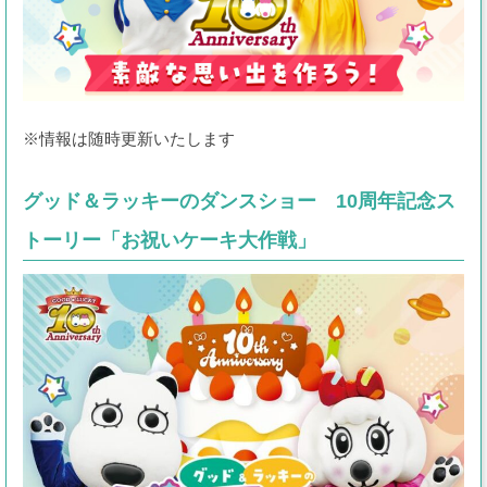
アシカショー
レストラン・ショップ
プールWAI
※情報は随時更新いたします
団体のお客様
グッド＆ラッキーのダンスショー 10周年記念ス
園内マップ
よくある質問
トーリー「お祝いケーキ大作戦」
アトラクション待ち時間
ゴンドラ運行状況
よみランCLUBで
チケット購入