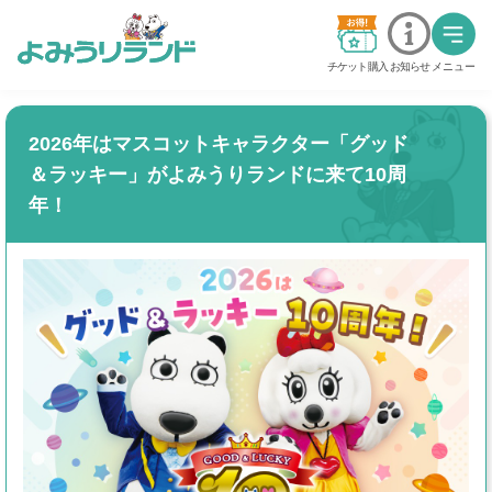
チケット購入
お知らせ
メニュー
料金・チケット
2026年はマスコットキャラクター「グッド
＆ラッキー」がよみうりランドに来て10周
営業時間・カレンダー
年！
交通アクセス
アトラクション
グッジョバ!!
イベント
ステージショー