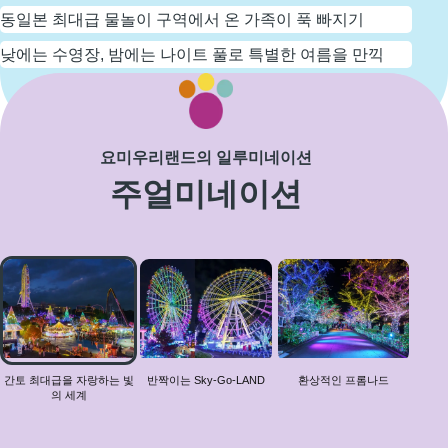
동일본 최대급 물놀이 구역에서 온 가족이 푹 빠지기
낮에는 수영장, 밤에는 나이트 풀로 특별한 여름을 만끽
자세히 보기
요미우리랜드의 일루미네이션
주얼미네이션
간
토
최
대
급
을
간토 최대급을 자랑하는 빛
반짝이는 Sky-Go-LAND
환상적인 프롬나드
의 세계
자
랑
하