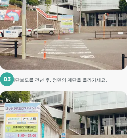
03
왼쪽 횡단보도를 건넌 후, 정면의 계단을 올라가세요.