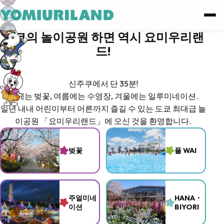
로그인
도쿄의 놀이공원 하면 역시 요미우리랜
드!
Facebook 계정으로 로그인
신주쿠에서 단 35분!
Google 계정으로 로그인
봄에는 벚꽃, 여름에는 수영장, 겨울에는 일루미네이션.
일년 내내 어린이부터 어른까지 즐길 수 있는 도쿄 최대급 놀
or
이공원 「요미우리랜드」에 오신 것을 환영합니다.
회원가입
벚꽃
풀 WAI
비밀번호를 잊으셨나요?
주얼미네
HANA・
이션
BIYORI