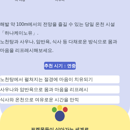
라
보
는
도
해발 약 100m에서의 전망을 즐길 수 있는 당일 온천 시설
심
「하나케이노유」.
의
노천탕과 사우나, 암반욕, 식사 등 다채로운 방식으로 몸과
야
경
마음을 리프레시해보세요.
추천 시기
：
연중
노천탕에서 펼쳐지는 절경에 마음이 치유되기
사우나와 암반욕으로 몸과 마음을 리프레시
식사와 온천으로 여유로운 시간을 만끽
자세히 보기
포켓몬들이 살아가는 세계로