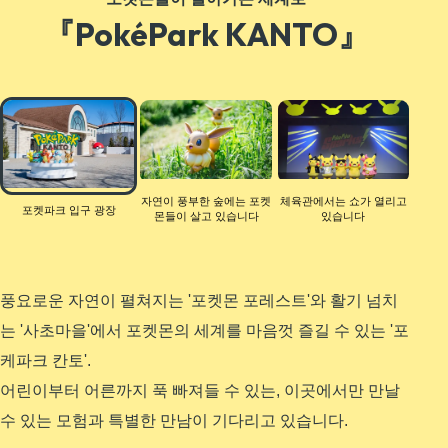
『PokéPark KANTO』
포
켓
파
크
입
자연이 풍부한 숲에는 포켓
체육관에서는 쇼가 열리고
포켓파크 입구 광장
구
몬들이 살고 있습니다
있습니다
광
장
풍요로운 자연이 펼쳐지는 '포켓몬 포레스트'와 활기 넘치
는 '사초마을'에서 포켓몬의 세계를 마음껏 즐길 수 있는 '포
케파크 칸토'.
어린이부터 어른까지 푹 빠져들 수 있는, 이곳에서만 만날
수 있는 모험과 특별한 만남이 기다리고 있습니다.