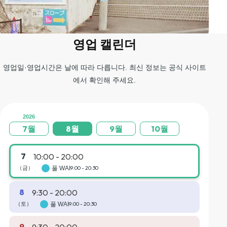
영업 캘린더
04
왼쪽 계단을 올라가면 곤돌라 탑승장에 도착합니다.
영업일·영업시간은 날에 따라 다릅니다. 최신 정보는 공식 사이트
에서 확인해 주세요.
2026
7월
8월
9월
10월
7
10:00 - 20:00
（금）
풀 WAI
9:00 - 20:30
8
9:30 - 20:00
（토）
풀 WAI
9:00 - 20:30
9