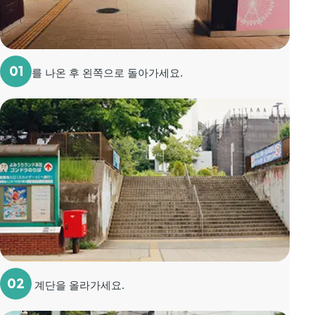
01
개찰구를 나온 후 왼쪽으로 돌아가세요.
02
정면의 계단을 올라가세요.