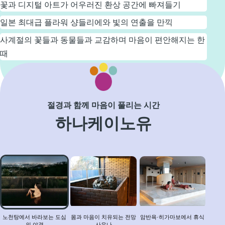
꽃과 디지털 아트가 어우러진 환상 공간에 빠져들기
일본 최대급 플라워 샹들리에와 빛의 연출을 만끽
사계절의 꽃들과 동물들과 교감하며 마음이 편안해지는 한
때
자세히 보기
절경과 함께 마음이 풀리는 시간
하나케이노유
노
천
탕
에
서
바
노천탕에서 바라보는 도심
몸과 마음이 치유되는 전망
암반욕·히가마보에서 휴식
의 야경
사우나