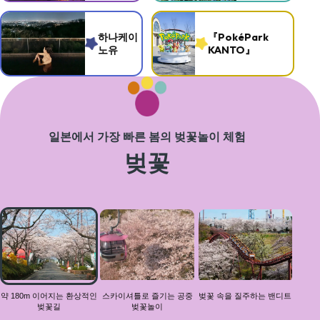
하나케이
『PokéPark
노유
KANTO』
일본에서 가장 빠른 봄의 벚꽃놀이 체험
벚꽃
약
180m
이어
지는
환상
적인
약 180m 이어지는 환상적인
스카이셔틀로 즐기는 공중
벚꽃 속을 질주하는 밴디트
벚꽃길
벚꽃놀이
벚꽃