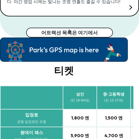
다. 야간 영업 시에는 빛나는 조명 연출도 즐길 수 있습니다!
어트랙션 목록은 여기에서
티켓
어
성인
중·고등학생
(만
(만 18-64세)
(만 12-17세)
입장료
1,800 엔
1,500 엔
공원 입장료만 포함
원데이 패스
5,900 엔
4,700 엔