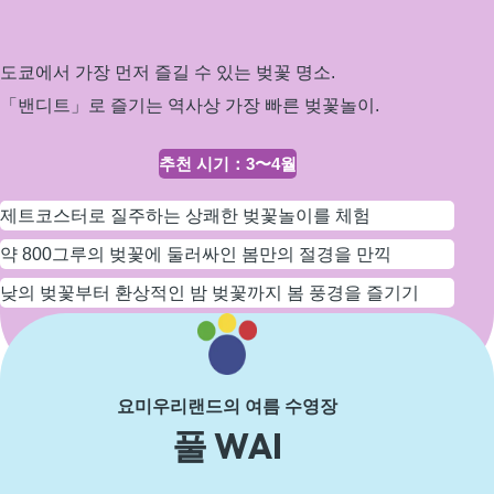
길
도쿄에서 가장 먼저 즐길 수 있는 벚꽃 명소.
「밴디트」로 즐기는 역사상 가장 빠른 벚꽃놀이.
추천 시기
：
3〜4월
제트코스터로 질주하는 상쾌한 벚꽃놀이를 체험
약 800그루의 벚꽃에 둘러싸인 봄만의 절경을 만끽
낮의 벚꽃부터 환상적인 밤 벚꽃까지 봄 풍경을 즐기기
자세히 보기
요미우리랜드의 여름 수영장
풀 WAI