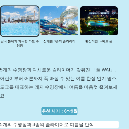
남
국
분
위
기
가
남국 분위기 가득한 파도 수
상쾌한 3종의 슬라이더
환상적인 나이트 풀
영장
득
한
파
도
5개의 수영장과 다채로운 슬라이더가 갖춰진 「풀 WAI」.
수
어린이부터 어른까지 푹 빠질 수 있는 여름 한정 인기 명소.
영
도쿄를 대표하는 레저 수영장에서 여름을 마음껏 즐겨보세
장
요.
추천 시기
：
6〜9월
5개의 수영장과 3종의 슬라이더로 여름을 만끽