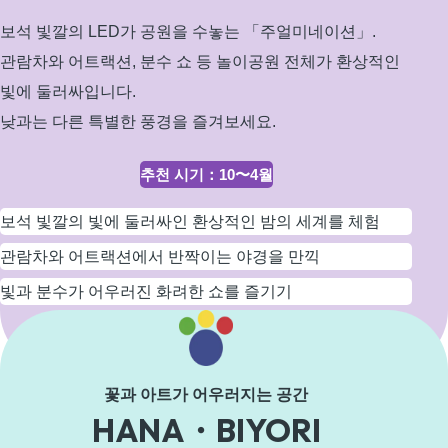
는
보석 빛깔의 LED가 공원을 수놓는 「주얼미네이션」.
빛
관람차와 어트랙션, 분수 쇼 등 놀이공원 전체가 환상적인
의
빛에 둘러싸입니다.
세
계
낮과는 다른 특별한 풍경을 즐겨보세요.
추천 시기
：
10〜4월
보석 빛깔의 빛에 둘러싸인 환상적인 밤의 세계를 체험
관람차와 어트랙션에서 반짝이는 야경을 만끽
빛과 분수가 어우러진 화려한 쇼를 즐기기
자세히 보기
꽃과 아트가 어우러지는 공간
HANA・BIYORI