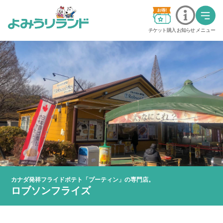
チケット購入
お知らせ
メニュー
料金・チケット
営業時間・カレンダー
交通アクセス
アトラクション
グッジョバ!!
カナダ発祥フライドポテト「プーティン」の専門店。
イベント
ロブソンフライズ
ステージショー