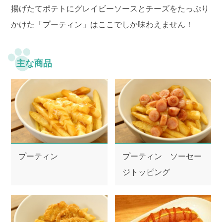
アシカショー
揚げたてポテトにグレイビーソースとチーズをたっぷり
かけた「プーティン」はここでしか味わえません！
レストラン・ショップ
プールWAI
主な商品
団体のお客様
園内マップ
よくある質問
アトラクション待ち時間
ゴンドラ運行状況
プーティン
プーティン ソーセー
ジトッピング
よみランCLUBで
チケット購入