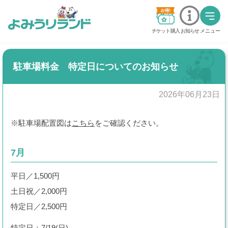
チケット購入
お知らせ
メニュー
料金・チケット
駐車場料金 特定日についてのお知らせ
営業時間・カレンダー
2026年06月23日
交通アクセス
※駐車場配置図は
こちら
をご確認ください。
アトラクション
7月
グッジョバ!!
平日／1,500円
イベント
土日祝／2,000円
特定日／2,500円
ステージショー
特定日：7/19(日)