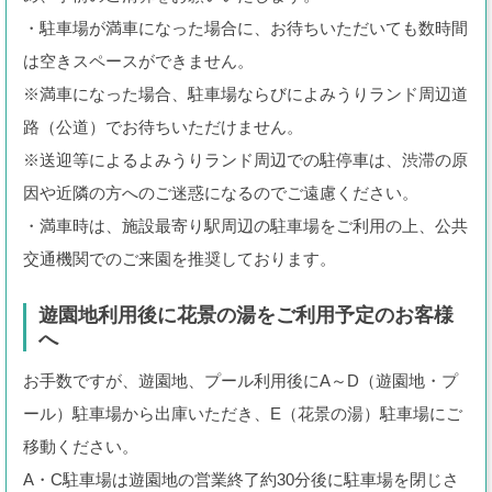
お得な会員特典!
・駐車場が満車になった場合に、お待ちいただいても数時間
よみランCLUBとは？
は空きスペースができません。
※満車になった場合、駐車場ならびによみうりランド周辺道
路（公道）でお待ちいただけません。
※送迎等によるよみうりランド周辺での駐停車は、渋滞の原
因や近隣の方へのご迷惑になるのでご遠慮ください。
・満車時は、施設最寄り駅周辺の駐車場をご利用の上、公共
交通機関でのご来園を推奨しております。
遊園地利用後に花景の湯をご利用予定のお客様
へ
お手数ですが、遊園地、プール利用後にA～D（遊園地・プ
ール）駐車場から出庫いただき、E（花景の湯）駐車場にご
移動ください。
A・C駐車場は遊園地の営業終了約30分後に駐車場を閉じさ