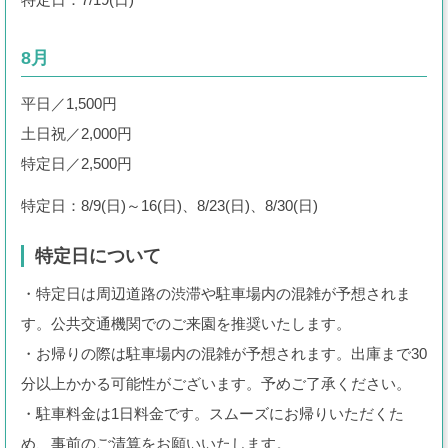
アシカショー
8月
レストラン・ショップ
平日／1,500円
プールWAI
土日祝／2,000円
団体のお客様
特定日／2,500円
特定日：8/9(日)～16(日)、8/23(日)、8/30(日)
園内マップ
よくある質問
特定日について
アトラクション待ち時間
・特定日は周辺道路の渋滞や駐車場内の混雑が予想されま
ゴンドラ運行状況
す。公共交通機関でのご来園を推奨いたします。
・お帰りの際は駐車場内の混雑が予想されます。出庫まで30
分以上かかる可能性がございます。予めご了承ください。
よみランCLUBで
チケット購入
・駐車料金は1日料金です。スムーズにお帰りいただくた
め、事前のご清算をお願いいたします。