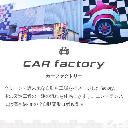
アシカショー
レストラン・ショップ
プールWAI
団体のお客様
園内マップ
よくある質問
カーファクトリー
アトラクション待ち時間
ゴンドラ運行状況
クリーンで近未来な自動車工場をイメージしたfactory。
車の製造工程の一連の流れを体感できます。エントランス
には高さ約4mの全自動変形ロボも登場！
よみランCLUBで
チケット購入