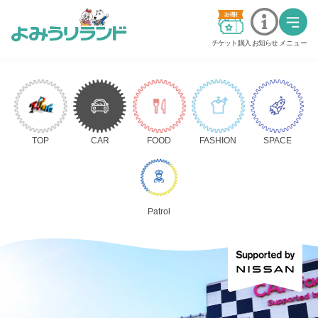
チケット購入
お知らせ
メニュー
料金・チケット
営業時間・カレンダー
TOP
CAR
FOOD
FASHION
SPACE
交通アクセス
アトラクション
Patrol
グッジョバ!!
イベント
ステージショー