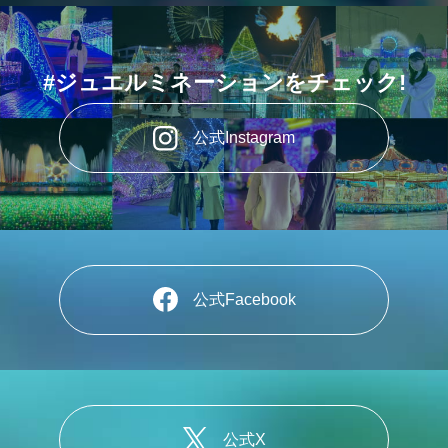
ジュエルミネーションとは
照明デザイナー石井幹子
#ジュエルミネーションをチェック!
園内マップ
よくある質問
公式Instagram
公式Facebook
公式X