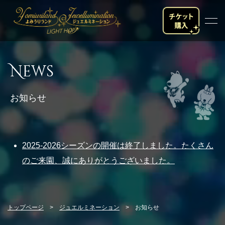
料金・チケット
News
営業時間・カレンダー
お知らせ
スペシャルスポット
楽しみ方
2025-2026シーズンの開催は終了しました。たくさん
のご来園、誠にありがとうございました。
噴水ショー
イベント
トップページ
ジュエルミネーション
お知らせ
フード・グッズ